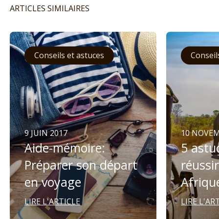
ARTICLES SIMILAIRES
Conseils et astuces
Conseil
9 JUIN 2017
10 NOVEM
Aide-mémoire:
5 astu
Préparer son départ
réussir
en voyage
Afriqu
LIRE L'ARTICLE
LIRE L'AR