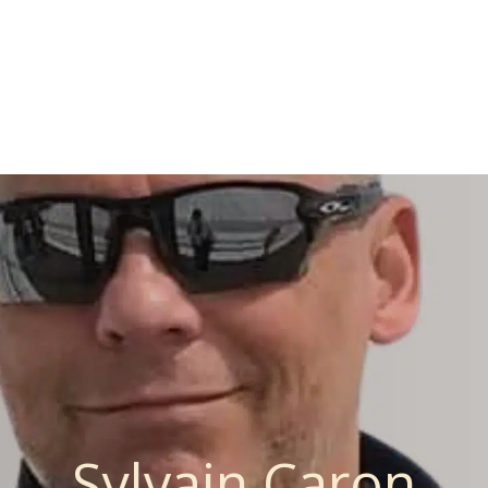
Brochure
Blogue
Destinations
Conférences
Contact
Sylvain Caron