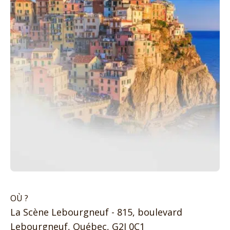
OÙ ?
La Scène Lebourgneuf - 815, boulevard
Lebourgneuf, Québec, G2J 0C1