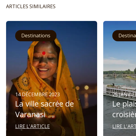
ARTICLES SIMILAIRES
Destinations
Destina
14 DÉCEMBRE 2023
25 JANVIE
La ville sacrée de
Le plai
Varanasi
croisiè
LIRE L'ARTICLE
LIRE L'AR