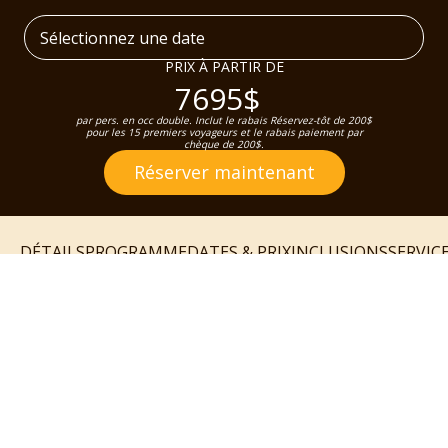
Sélectionnez une date
PRIX À PARTIR DE
7695$
par pers. en occ double. Inclut le rabais Réservez-tôt de 200$
pour les 15 premiers voyageurs et le rabais paiement par
chèque de 200$.
Réserver maintenant
DÉTAILS
PROGRAMME
DATES & PRIX
INCLUSIONS
SERVIC
DÉTAILS
Croisière côtière
Premium sur la mer