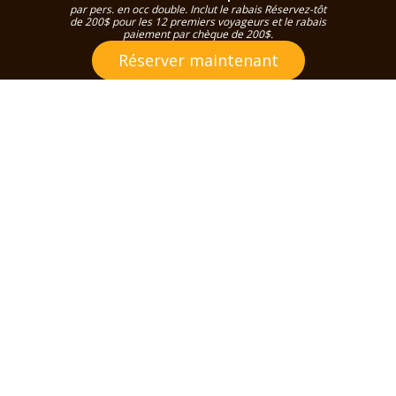
par pers. en occ double. Inclut le rabais Réservez-tôt
de 200$ pour les 12 premiers voyageurs et le rabais
paiement par chèque de 200$.
Réserver maintenant
DÉTAILS
PROGRAMME
DATES & PRIX
INCLUSIONS
SERVIC
DÉTAILS
Voyage organisé en
Sicile et en Italie du Sud
Envolez-vous pour un voyage organisé dans l’Italie du
Sud et en Sicile et découvrez une région où la dolce