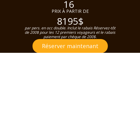
16
PRIX À PARTIR DE
8195$
par pers. en occ double. Inclut le rabais Réservez-tôt
de 200$ pour les 12 premiers voyageurs et le rabais
paiement par chèque de 200$.
Réserver maintenant
DÉTAILS
PROGRAMME
DATES & PRIX
INCLUSIONS
SERVIC
DÉTAILS
Voyage organisé en
Italie