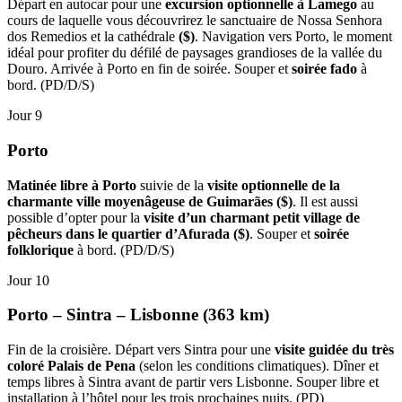
Départ en autocar pour une
excursion optionnelle à Lamego
au
cours de laquelle vous découvrirez le sanctuaire de Nossa Senhora
dos Remedios et la cathédrale
($)
. Navigation vers Porto, le moment
idéal pour profiter du défilé de paysages grandioses de la vallée du
Douro. Arrivée à Porto en fin de soirée. Souper et
soirée fado
à
bord. (PD/D/S)
Jour 9
Porto
Matinée libre à Porto
suivie de la
visite optionnelle de la
charmante ville moyenâgeuse de Guimarães ($)
. Il est aussi
possible d’opter pour la
visite d’un charmant petit village de
pêcheurs dans le quartier d’Afurada ($)
. Souper et
soirée
folklorique
à bord. (PD/D/S)
Jour 10
Porto – Sintra – Lisbonne (363 km)
Fin de la croisière. Départ vers Sintra pour une
visite guidée du très
coloré Palais de Pena
(selon les conditions climatiques). Dîner et
temps libres à Sintra avant de partir vers Lisbonne. Souper libre et
installation à l’hôtel pour les trois prochaines nuits. (PD)