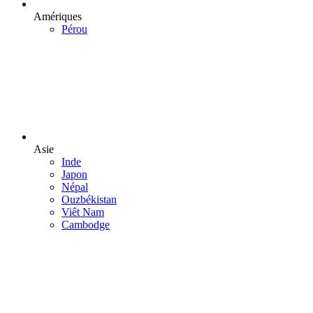
Amériques
Pérou
Asie
Inde
Japon
Népal
Ouzbékistan
Viêt Nam
Cambodge