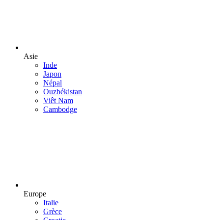
Asie
Inde
Japon
Népal
Ouzbékistan
Viêt Nam
Cambodge
Europe
Italie
Grèce