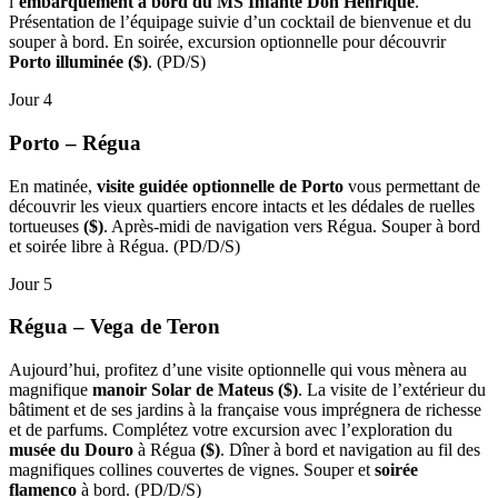
l’
embarquement à bord du
MS Infante Don Henrique
.
Présentation de l’équipage suivie d’un cocktail de bienvenue et du
souper à bord. En soirée, excursion optionnelle pour découvrir
Porto illuminée ($)
. (PD/S)
Jour 4
Porto – Régua
En matinée,
visite guidée optionnelle de Porto
vous permettant de
découvrir les vieux quartiers encore intacts et les dédales de ruelles
tortueuses
($)
. Après-midi de navigation vers Régua. Souper à bord
et soirée libre à Régua. (PD/D/S)
Jour 5
Régua – Vega de Teron
Aujourd’hui, profitez d’une visite optionnelle qui vous mènera au
magnifique
manoir Solar de Mateus
($)
. La visite de l’extérieur du
bâtiment et de ses jardins à la française vous imprégnera de richesse
et de parfums. Complétez votre excursion avec l’exploration du
musée du Douro
à Régua
($)
. Dîner à bord et navigation au fil des
magnifiques collines couvertes de vignes. Souper et
soirée
flamenco
à bord. (PD/D/S)