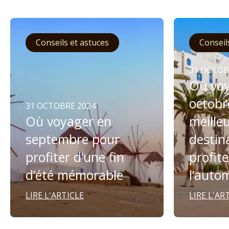
Conseils et astuces
Conseil
31 OCTOB
Où voy
octobr
31 OCTOBRE 2024
Où voyager en
meille
septembre pour
destin
profiter d’une fin
profite
d’été mémorable
l’auto
LIRE L'ARTICLE
LIRE L'AR